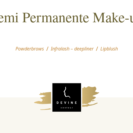
emi Permanente Make-
/
/
Powderbrows
Infralash – deepliner
Lipblush