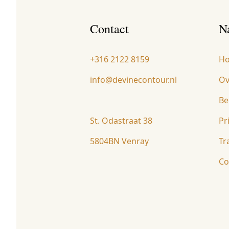
Contact
N
+316 2122 8159
H
info@devinecontour.nl
Ov
Be
St. Odastraat 38
Pr
5804BN Venray
Tr
Co