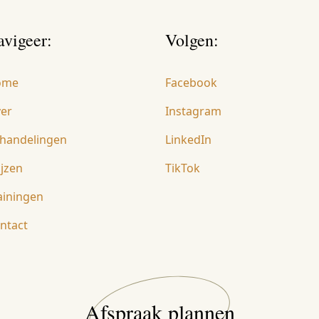
avigeer:
Volgen:
ome
Facebook
er
Instagram
handelingen
LinkedIn
ijzen
TikTok
ainingen
ntact
Afspraak plannen